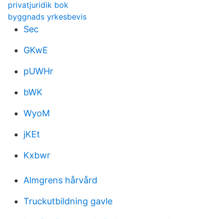
privatjuridik bok
byggnads yrkesbevis
Sec
GKwE
pUWHr
bWK
WyoM
jKEt
Kxbwr
Almgrens hårvård
Truckutbildning gavle