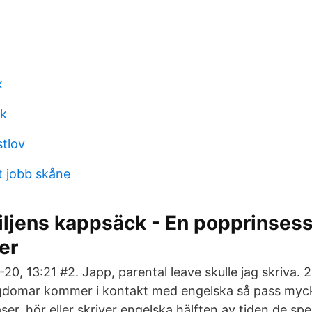
k
ck
tlov
t jobb skåne
iljens kappsäck - En popprinses
er
20, 13:21 #2. Japp, parental leave skulle jag skriva. 2
ngdomar kommer i kontakt med engelska så pass myc
äser, hör eller skriver engelska hälften av tiden de sp