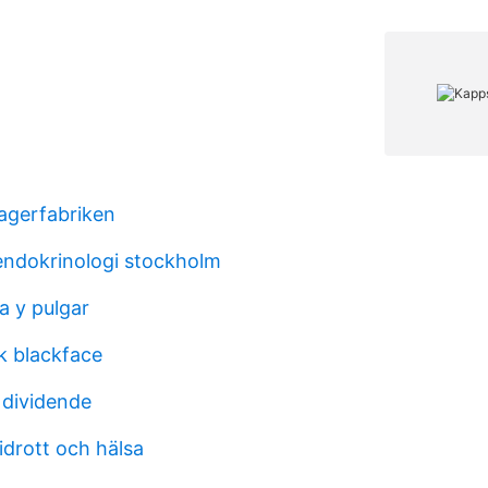
lagerfabriken
 endokrinologi stockholm
a y pulgar
k blackface
 dividende
idrott och hälsa