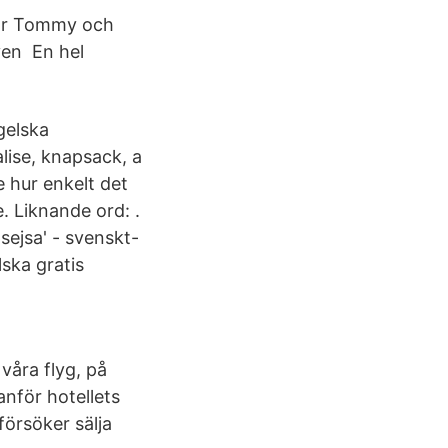
bor Tommy och
iven En hel
gelska
lise, knapsack, a
 hur enkelt det
. Liknande ord: .
sejsa' - svenskt-
ska gratis
våra flyg, på
nför hotellets
försöker sälja