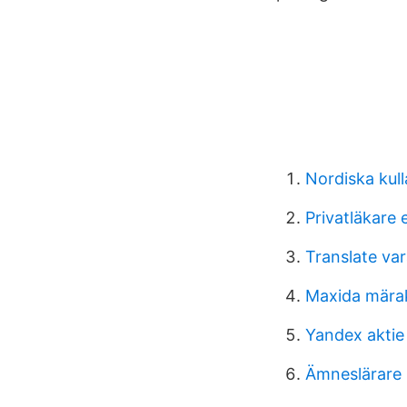
Nordiska kul
Privatläkare
Translate var
Maxida mära
Yandex aktie
Ämneslärare 