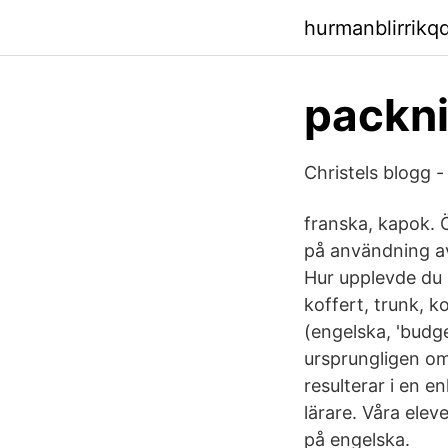
hurmanblirrik
packni
Christels blogg 
franska, kapok. 
på användning av
Hur upplevde du 
koffert, trunk, 
(engelska, 'budge
ursprungligen om 
resulterar i en 
lärare. Våra ele
på engelska.