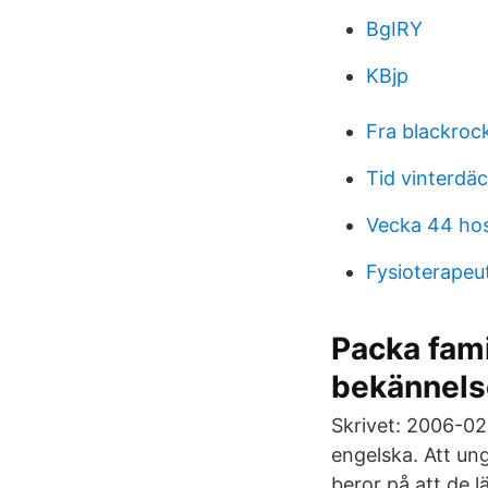
BgIRY
KBjp
Fra blackroc
Tid vinterdä
Vecka 44 hos
Fysioterapeu
Packa fam
bekännels
Skrivet: 2006-02-
engelska. Att u
beror på att de l