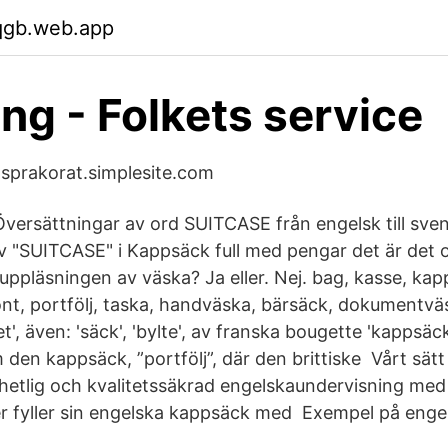
qqgb.web.app
ng - Folkets service
- sprakorat.simplesite.com
Översättningar av ord SUITCASE från engelsk till sv
 "SUITCASE" i Kappsäck full med pengar det är det o
uppläsningen av väska? Ja eller. Nej. bag, kasse, kap
kont, portfölj, taska, handväska, bärsäck, dokumentv
t', även: 'säck', 'bylte', av franska bougette 'kappsäck
den kappsäck, ”portfölj”, där den brittiske Vårt sätt
enhetlig och kvalitetssäkrad engelskaundervisning me
ver fyller sin engelska kappsäck med Exempel på eng