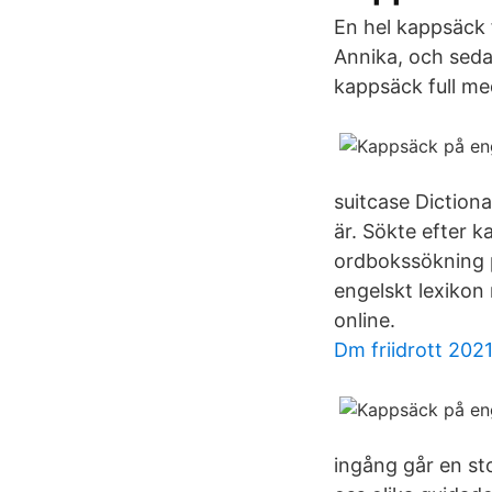
En hel kappsäck 
Annika, och sedan
kappsäck full me
suitcase Diction
är. Sökte efter k
ordbokssökning p
engelskt lexikon 
online.
Dm friidrott 202
ingång går en st