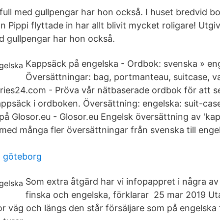
full med gullpengar har hon också. I huset bredvid 
 Pippi flyttade in har allt blivit mycket roligare! Utg
d gullpengar har hon också.
Kappsäck på engelska - Ordbok: svenska » en
Översättningar: bag, portmanteau, suitcase, va
aries24.com - Pröva vår nätbaserade ordbok för att se
appsäck i ordboken. Översättning: engelska: suit-case
å Glosor.eu - Glosor.eu Engelsk översättning av 'kap
med många fler översättningar från svenska till engel
1 göteborg
Som extra åtgärd har vi infopappret i några av 
finska och engelska, förklarar 25 mar 2019 Uta
or väg och längs den står försäljare som på engelska 