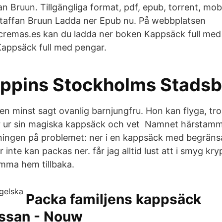
an Bruun. Tillgängliga format, pdf, epub, torrent, mob
taffan Bruun Ladda ner Epub nu. På webbplatsen
emas.es kan du ladda ner boken Kappsäck full med
 Kappsäck full med pengar.
ppins Stockholms Stadsbi
en minst sagt ovanlig barnjungfru. Hon kan flyga, tro
 ur sin magiska kappsäck och vet Namnet härstamm
ningen på problemet: ner i en kappsäck med begrän
 inte kan packas ner. får jag alltid lust att i smyg kry
mma hem tillbaka.
Packa familjens kappsäck
ssan - Nouw