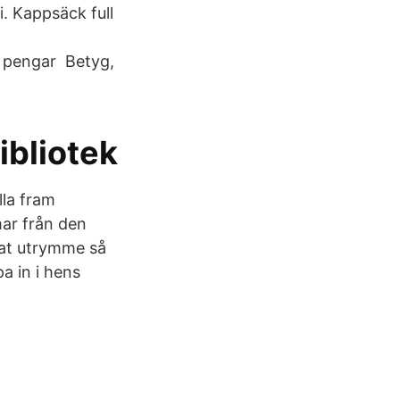
i. Kappsäck full
 pengar Betyg,
bliotek
lla fram
ar från den
sat utrymme så
pa in i hens