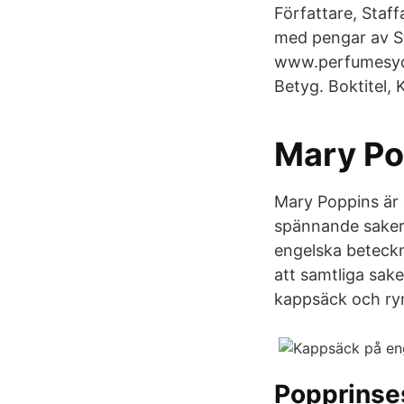
Författare, Staff
med pengar av S
www.perfumesycr
Betyg. Boktitel,
Mary Po
Mary Poppins är 
spännande saker
engelska beteck
att samtliga saker
kappsäck och ry
Popprinse