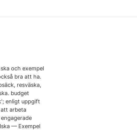
enska och exempel
ckså bra att ha.
psäck, resväska,
äska. budget
'; enligt uppgift
 att arbeta
d engagerade
elska — Exempel