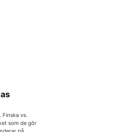
sas
. Finska vs.
ket som de gör
enderar på