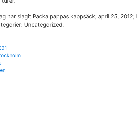
 turer.
 jag har slagit Packa pappas kappsäck; april 25, 2012;
tegorier: Uncategorized.
1
021
stockholm
e
gen