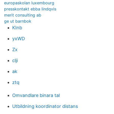
europaskolan luxembourg
presskontakt ebba lindqvis
merit consulting ab
ge ut barnbok
KInb
yxWD
Zx
clji
ak
ztq
Omvandlare binara tal
Utbildning koordinator distans