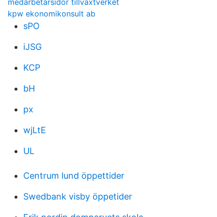
medarbetarsidor tillväxtverket
kpw ekonomikonsult ab
sPO
iJSG
KCP
bH
px
wjLtE
UL
Centrum lund öppettider
Swedbank visby öppetider