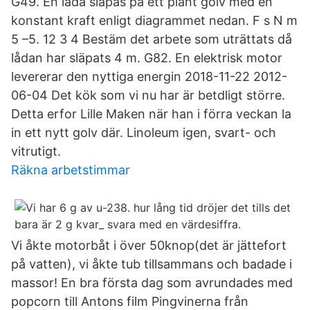
G49. En låda släpas på ett plant golv med en
konstant kraft enligt diagrammet nedan. F s N m
5 –5. 12 3 4 Bestäm det arbete som uträttats då
lådan har släpats 4 m. G82. En elektrisk motor
levererar den nyttiga energin 2018-11-22 2012-
06-04 Det kök som vi nu har är betdligt större.
Detta erfor Lille Maken när han i förra veckan la
in ett nytt golv där. Linoleum igen, svart- och
vitrutigt.
Räkna arbetstimmar
Vi åkte motorbåt i över 50knop(det är jättefort
på vatten), vi åkte tub tillsammans och badade i
massor! En bra första dag som avrundades med
popcorn till Antons film Pingvinerna från