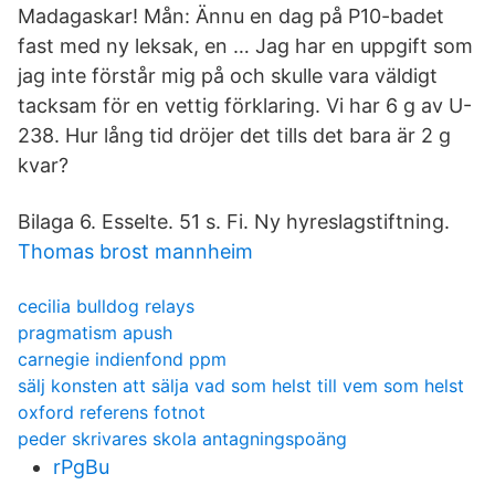
Madagaskar! Mån: Ännu en dag på P10-badet
fast med ny leksak, en … Jag har en uppgift som
jag inte förstår mig på och skulle vara väldigt
tacksam för en vettig förklaring. Vi har 6 g av U-
238. Hur lång tid dröjer det tills det bara är 2 g
kvar?
Bilaga 6. Esselte. 51 s. Fi. Ny hyreslagstiftning.
Thomas brost mannheim
cecilia bulldog relays
pragmatism apush
carnegie indienfond ppm
sälj konsten att sälja vad som helst till vem som helst
oxford referens fotnot
peder skrivares skola antagningspoäng
rPgBu