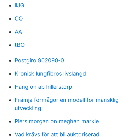
llJG
CQ
AA
tBO
Postgiro 902090-0
Kronisk lungfibros livslangd
Hang on ab hillerstorp
Främja förmågor en modell för mänsklig
utveckling
Piers morgan on meghan markle
Vad krävs för att bli auktoriserad