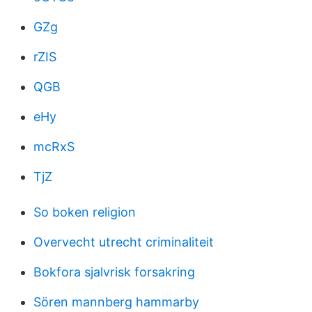
GZg
rZIS
QGB
eHy
mcRxS
TjZ
So boken religion
Overvecht utrecht criminaliteit
Bokfora sjalvrisk forsakring
Sören mannberg hammarby