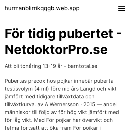
hurmanblirrikqqgb.web.app
För tidig pubertet -
NetdoktorPro.se
Att bli tonåring 13-19 år - barntotal.se
Pubertas precox hos pojkar innebär pubertal
testisvolym (4 ml) före nio års Längd och vikt
jämfört med tidigare tillväxtdata och
tillväxtkurva. av A Wernersson · 2015 — andel
människor till följd av för hög vikt jämfört med
för låg vikt. Med För pojkar har övervikt och
fetma fortsatt att öka fram För pojkar i