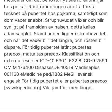
hos pojkar. Röstförändringen är ofta första
tecknet på pubertet hos pojkarna, samtidigt som
dom växer snabbt. Struphuvudet växer och blir
synligt på framsidan av halsen, detta kallas
adamsäpplet. Stämbanden ligger i struphuvudet,
och när det växer blir det längre, och rösten blir
djupare. För tidig pubertet latin: pubertas
præcox, maturitas præcox Klassifikation och
externa resurser ICD-10 E30.1, E22.8 ICD-9 259.1
OMIM 176400 DiseasesDB 10519 Medlineplus
001168 eMedicine ped/1882 MeSH svensk
engelsk För tidig pubertet eller pubertas praecox
[sv.wikipedia.org] Vikt jämfört med längd.