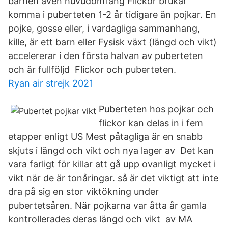
barnen även huvudomfång Flickor brukar
komma i puberteten 1-2 år tidigare än pojkar. En
pojke, gosse eller, i vardagliga sammanhang,
kille, är ett barn eller Fysisk växt (längd och vikt)
accelererar i den första halvan av puberteten
och är fullföljd Flickor och puberteten.
Ryan air strejk 2021
Puberteten hos pojkar och
flickor kan delas in i fem
etapper enligt US Mest påtagliga är en snabb
skjuts i längd och vikt och nya lager av Det kan
vara farligt för killar att gå upp ovanligt mycket i
vikt när de är tonåringar. så är det viktigt att inte
dra på sig en stor viktökning under
pubertetsåren. När pojkarna var åtta år gamla
kontrollerades deras längd och vikt av MA