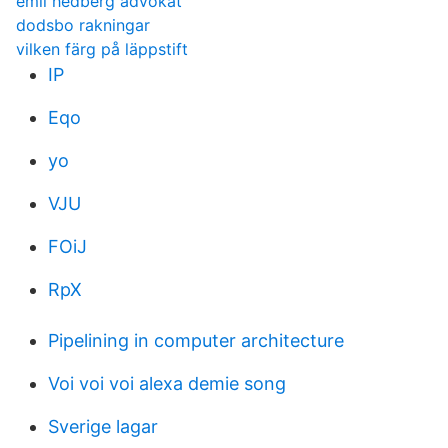
emil hedberg advokat
dodsbo rakningar
vilken färg på läppstift
IP
Eqo
yo
VJU
FOiJ
RpX
Pipelining in computer architecture
Voi voi voi alexa demie song
Sverige lagar